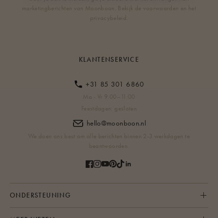
marketingberichten van Moonboon. Bekijk de voorwaarden en het
privacybeleid.
KLANTENSERVICE
+31 85 301 6860
Ma - Vr 9:00–11:00
Feestdagen: gesloten
hello@moonboon.nl
We doen ons best om alle berichten binnen 2-3 werkdagen te
beantwoorden.
ONDERSTEUNING