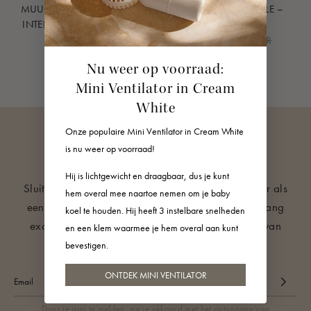
MUURBEVESTIGING VOOR
CONNECTED BUNDLE –
INTELLIGENTE BABYFOON
BABYFOONS
12 EUR
268 EUR
315 EUR
Nu weer op voorraad:
Mini Ventilator in Cream
White
Onze populaire Mini Ventilator in Cream White
is nu weer op voorraad!
ONZE NIEUWSBRIEF
Hij is lichtgewicht en draagbaar, dus je kunt
Sluit je aan bij de andere +50.000 ouders en hoor als
hem overal mee naartoe nemen om je baby
een van de eersten over productlanceringen, ontvang
koel te houden. Hij heeft 3 instelbare snelheden
exclusieve aanbiedingen en krijg babyslaaptips van
en een klem waarmee je hem overal aan kunt
experts!
bevestigen.
ONTDEK MINI VENTILATOR
Door je aan te melden, ga je akkoord met het ontvangen van