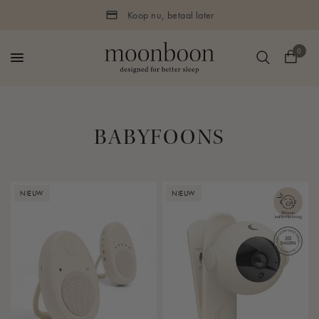
Koop nu, betaal later
0
BABYFOONS
NIEUW
NIEUW