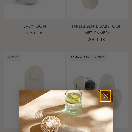
BABYFOON
INTELLIGENTE BABYFOON
MET CAMERA
115 EUR
200 EUR
NIEUW
BESPAAR 15%
NIEUW