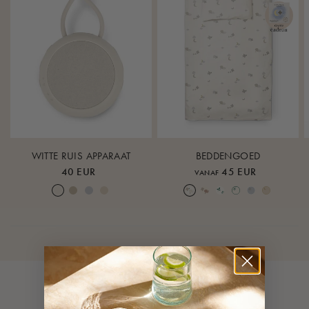
Veiligheid getest en goedgekeurd volgens EN 1466:2023.
Lees altijd de gebruiksaanwijzing vóór gebruik.
Je kunt de gebruikershandleiding voor de Mozesmand
hier
en de gebruikershandleiding voor het statief
hier
vinden.
WITTE RUIS APPARAAT
BEDDENGOED
40 EUR
45 EUR
VANAF
Cream White
Warm Sand
Lunar Rock
Rose Cloud
Over the Moon Nature
Over the Moon Rose
Leaf
Piped Nature
Piped Lunar Rock
Piped Rose Cloud