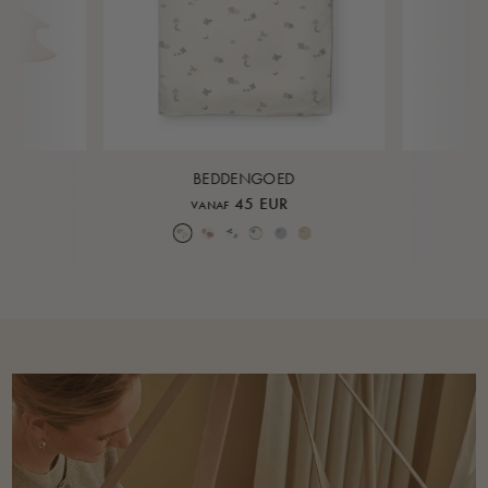
BEDDENGOED
45 EUR
VANAF
Over the Moon Nature
Over the Moon Rose
Leaf
Piped Nature
Piped Lunar Rock
Piped Rose Cloud