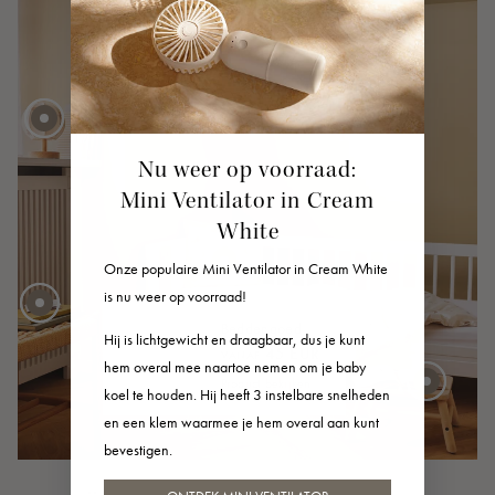
Nu weer op voorraad:
Mini Ventilator in Cream
40 EUR
VANAF
45 EUR
White
30 EUR
Onze populaire Mini Ventilator in Cream White
is nu weer op voorraad!
Beddengoed
Hij is lichtgewicht en draagbaar, dus je kunt
45 EUR
VANAF
hem overal mee naartoe nemen om je baby
Product bekijken
koel te houden. Hij heeft 3 instelbare snelheden
4 EUR
en een klem waarmee je hem overal aan kunt
bevestigen.