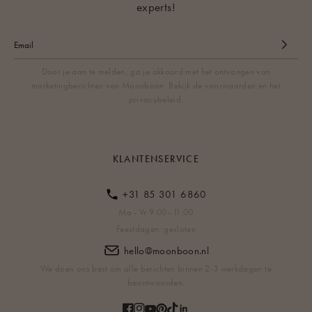
experts!
Door je aan te melden, ga je akkoord met het ontvangen van
marketingberichten van Moonboon. Bekijk de voorwaarden en het
privacybeleid.
KLANTENSERVICE
+31 85 301 6860
Ma - Vr 9:00–11:00
Feestdagen: gesloten
hello@moonboon.nl
We doen ons best om alle berichten binnen 2-3 werkdagen te
beantwoorden.